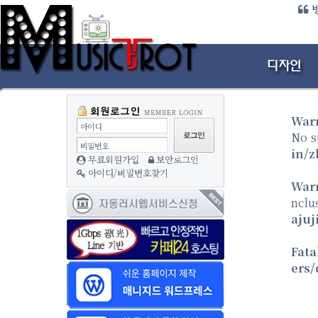
방
War
아이디
No s
비밀번호
in/z
무료회원가입
보안로그인
아이디/비밀번호찾기
War
nclu
ajuj
Fata
ers/