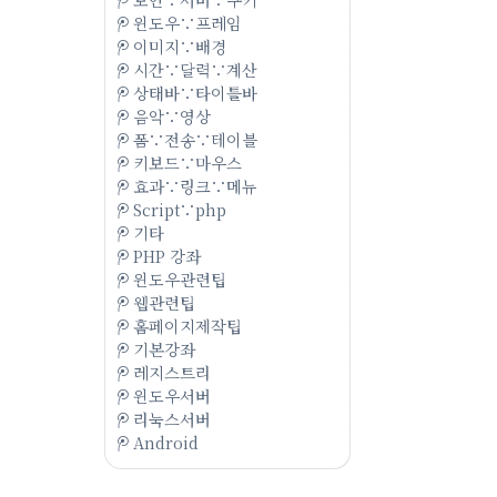
윈도우∵프레임
이미지∵배경
시간∵달력∵계산
상태바∵타이틀바
음악∵영상
폼∵전송∵테이블
키보드∵마우스
효과∵링크∵메뉴
Script∵php
기타
PHP 강좌
윈도우관련팁
웹관련팁
홈페이지제작팁
기본강좌
레지스트리
윈도우서버
리눅스서버
Android