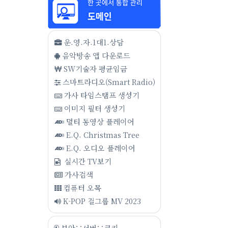
운.영.자.1대1.상담
음악방송 앱 다운로드
SW기술자 평균임금
스마트라디오(Smart Radio)
가사 타임스탬프 생성기
이미지 필터 생성기
멀티 동영상 플레이어
E.Q. Christmas Tree
E.Q. 오디오 플레이어
실시간 TV보기
가사검색
컴퓨터 오목
K-POP 걸그룹 MV 2023
보안∵서버∵쿠키