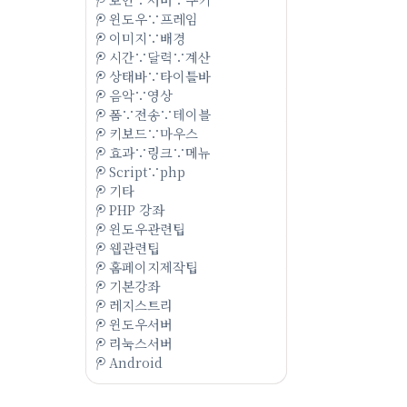
윈도우∵프레임
이미지∵배경
시간∵달력∵계산
상태바∵타이틀바
음악∵영상
폼∵전송∵테이블
키보드∵마우스
효과∵링크∵메뉴
Script∵php
기타
PHP 강좌
윈도우관련팁
웹관련팁
홈페이지제작팁
기본강좌
레지스트리
윈도우서버
리눅스서버
Android