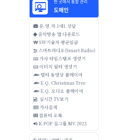
운.영.자.1대1.상담
음악방송 앱 다운로드
SW기술자 평균임금
스마트라디오(Smart Radio)
가사 타임스탬프 생성기
이미지 필터 생성기
멀티 동영상 플레이어
E.Q. Christmas Tree
E.Q. 오디오 플레이어
실시간 TV보기
가사검색
컴퓨터 오목
K-POP 걸그룹 MV 2023
보안∵서버∵쿠키