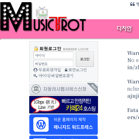
방
War
아이디
No s
비밀번호
in/z
무료회원가입
보안로그인
아이디/비밀번호찾기
War
nclu
ajuj
Fata
ers/