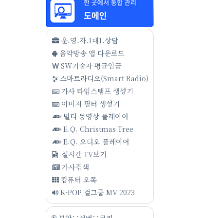
운.영.자.1대1.상담
음악방송 앱 다운로드
SW기술자 평균임금
스마트라디오(Smart Radio)
가사 타임스탬프 생성기
이미지 필터 생성기
멀티 동영상 플레이어
E.Q. Christmas Tree
E.Q. 오디오 플레이어
실시간 TV보기
가사검색
컴퓨터 오목
K-POP 걸그룹 MV 2023
보안∵서버∵쿠키