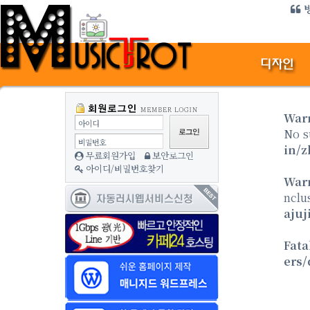
미디어 
방
War
아이디
No s
비밀번호
in/z
무료회원가입
보안로그인
아이디/비밀번호찾기
War
nclu
ajuj
Fata
ers/