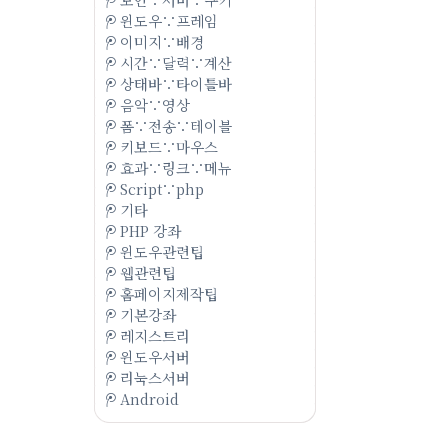
윈도우∵프레임
이미지∵배경
시간∵달력∵계산
상태바∵타이틀바
음악∵영상
폼∵전송∵테이블
키보드∵마우스
효과∵링크∵메뉴
Script∵php
기타
PHP 강좌
윈도우관련팁
웹관련팁
홈페이지제작팁
기본강좌
레지스트리
윈도우서버
리눅스서버
Android