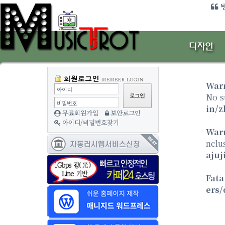
방
War
아이디
No s
비밀번호
in/z
무료회원가입
보안로그인
아이디/비밀번호찾기
War
nclu
ajuj
Fata
ers/