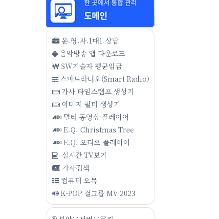
운.영.자.1대1.상담
음악방송 앱 다운로드
SW기술자 평균임금
스마트라디오(Smart Radio)
가사 타임스탬프 생성기
이미지 필터 생성기
멀티 동영상 플레이어
E.Q. Christmas Tree
E.Q. 오디오 플레이어
실시간 TV보기
가사검색
컴퓨터 오목
K-POP 걸그룹 MV 2023
보안∵서버∵쿠키