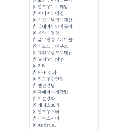
윈도우∵프레임
이미지∵배경
시간∵달력∵계산
상태바∵타이틀바
음악∵영상
폼∵전송∵테이블
키보드∵마우스
효과∵링크∵메뉴
Script∵php
기타
PHP 강좌
윈도우관련팁
웹관련팁
홈페이지제작팁
기본강좌
레지스트리
윈도우서버
리눅스서버
Android