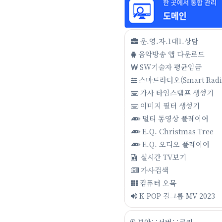
운.영.자.1대1.상담
음악방송 앱 다운로드
SW기술자 평균임금
스마트라디오(Smart Radi
가사 타임스탬프 생성기
이미지 필터 생성기
멀티 동영상 플레이어
E.Q. Christmas Tree
E.Q. 오디오 플레이어
실시간 TV보기
가사검색
컴퓨터 오목
K-POP 걸그룹 MV 2023
보안∵서버∵쿠키