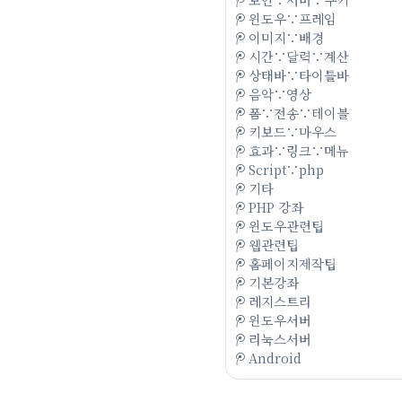
윈도우∵프레임
이미지∵배경
시간∵달력∵계산
상태바∵타이틀바
음악∵영상
폼∵전송∵테이블
키보드∵마우스
효과∵링크∵메뉴
Script∵php
기타
PHP 강좌
윈도우관련팁
웹관련팁
홈페이지제작팁
기본강좌
레지스트리
윈도우서버
리눅스서버
Android