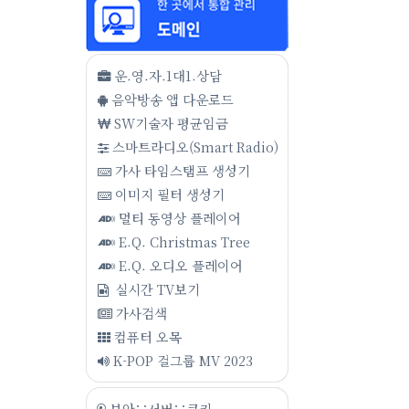
운.영.자.1대1.상담
음악방송 앱 다운로드
SW기술자 평균임금
스마트라디오(Smart Radio)
가사 타임스탬프 생성기
이미지 필터 생성기
멀티 동영상 플레이어
E.Q. Christmas Tree
E.Q. 오디오 플레이어
실시간 TV보기
가사검색
컴퓨터 오목
K-POP 걸그룹 MV 2023
보안∵서버∵쿠키