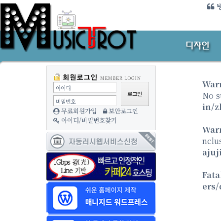
방
War
아이디
No s
비밀번호
in/z
무료회원가입
보안로그인
아이디/비밀번호찾기
War
nclu
ajuj
Fata
ers/