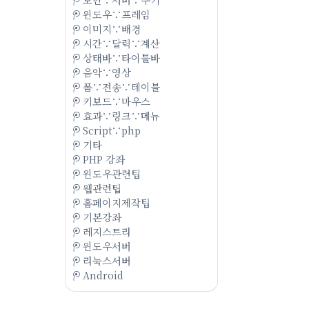
윈도우∵프레임
이미지∵배경
시간∵달력∵계산
상태바∵타이틀바
음악∵영상
폼∵전송∵테이블
키보드∵마우스
효과∵링크∵메뉴
Script∵php
기타
PHP 강좌
윈도우관련팁
웹관련팁
홈페이지제작팁
기본강좌
레지스트리
윈도우서버
리눅스서버
Android