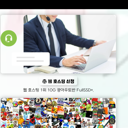
웹 호스팅 신청
웹 호스팅 1위 10G 광아우토반 FullSSD+.