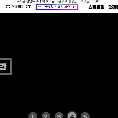
🌺여기서 여러분의 하루가 조금 더 특별해지길 바랍니다.🌺
전체메뉴
🌺작은 만남도 소중히 여기는 마음으로 정성을 다하겠습니다.🌺
🚥
영상을 선택하세요
🚥
스마트웹
오래
🌺언제나 따뜻한 행복과 함께하시길 기원합니다.🌺
공간
1
2
3
4
5