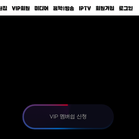
된집
VIP회원
미디어
음악🚦방송
IPTV
회원가입
로그인
VIP 멤버쉽 신청